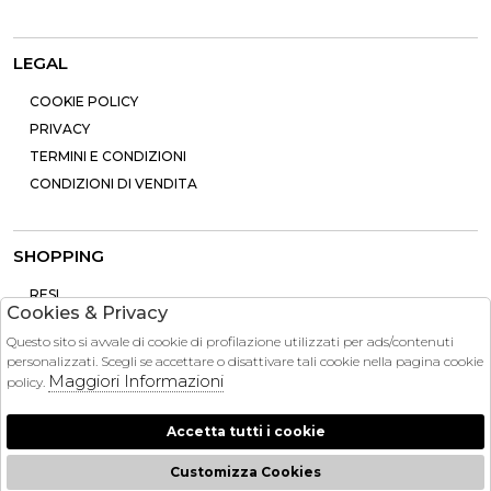
LEGAL
COOKIE POLICY
PRIVACY
TERMINI E CONDIZIONI
CONDIZIONI DI VENDITA
SHOPPING
RESI
Cookies & Privacy
PAGAMENTI
Questo sito si avvale di cookie di profilazione utilizzati per ads/contenuti
CONTATTI
personalizzati. Scegli se accettare o disattivare tali cookie nella pagina cookie
SPEDIZIONE
Maggiori Informazioni
policy.
Accetta tutti i cookie
Customizza Cookies
2026 Brandinstock - P.iva : 13757860963 Powered by