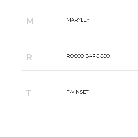
M
MARYLEY
R
ROCCO BAROCCO
T
TWINSET