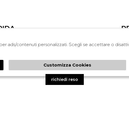
PIDA
R
i per ads/contenuti personalizzati. Scegli se accettare o disatt
LEGAL
COOKIE POLICY
NDA
PRIVACY
Customizza Cookies
TERMINI E CONDIZIONI
CONDIZIONI DI VENDITA
richiedi reso
ed by
Atelier
società
gruppo Zucchetti