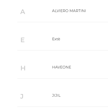
A
ALVIERO MARTINI
E
Extè
H
HAVEONE
J
JIJIL