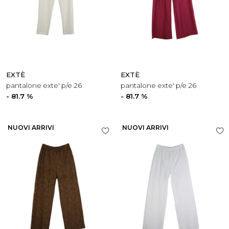
EXTÈ
EXTÈ
pantalone exte' p/e 26
pantalone exte' p/e 26
- 81.7 %
- 81.7 %
NUOVI ARRIVI
NUOVI ARRIVI