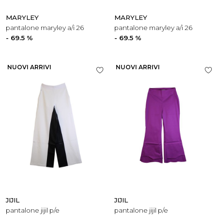
MARYLEY
MARYLEY
pantalone maryley a/i 26
pantalone maryley a/i 26
- 69.5 %
- 69.5 %
NUOVI ARRIVI
NUOVI ARRIVI
JIJIL
JIJIL
pantalone jijil p/e
pantalone jijil p/e