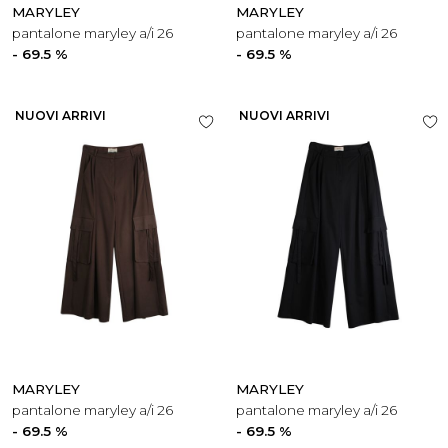
MARYLEY
MARYLEY
pantalone maryley a/i 26
pantalone maryley a/i 26
- 69.5 %
- 69.5 %
NUOVI ARRIVI
NUOVI ARRIVI
MARYLEY
MARYLEY
pantalone maryley a/i 26
pantalone maryley a/i 26
- 69.5 %
- 69.5 %