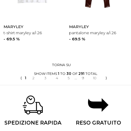
MARYLEY
MARYLEY
t-shirt maryley a/i 26
pantalone maryley a/i 26
- 69.5 %
- 69.5 %
TORNA SU
SHOW ITEMS
1
TO
30
OF
291
TOTAL
⟨
1
2
3
4
5
...
9
10
⟩
SPEDIZIONE RAPIDA
RESO GRATUITO