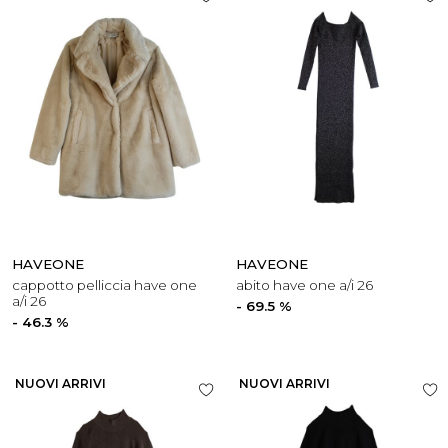
HAVEONE
HAVEONE
cappotto pelliccia have one
abito have one a/i 26
a/i 26
- 69.5 %
- 46.3 %
NUOVI ARRIVI
NUOVI ARRIVI