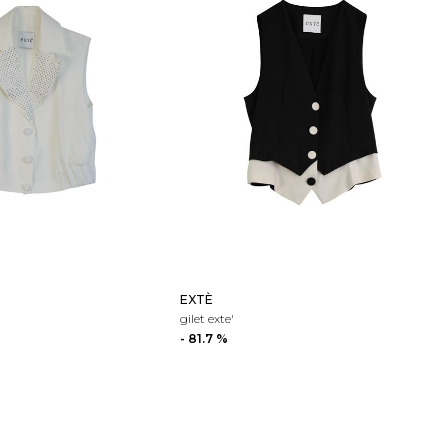
EXTÈ
gilet exte'
- 81.7 %