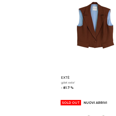
EXTÈ
gilet exte'
- 81.7 %
SOLD OUT
NUOVI ARRIVI