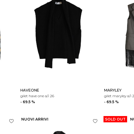
HAVEONE
MARYLEY
gilet have one a/i 26
gilet maryley a/i 
- 69.5 %
- 69.5 %
NUOVI ARRIVI
SOLD OUT
N