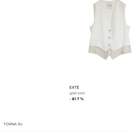
EXTÈ
gilet exte'
- 81.7 %
TORNA SU