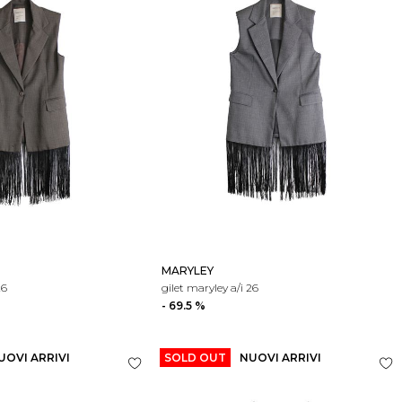
MARYLEY
26
gilet maryley a/i 26
- 69.5 %
UOVI ARRIVI
SOLD OUT
NUOVI ARRIVI