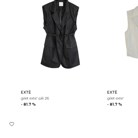
EXTÈ
EXTÈ
gilet exte' p/e 26
gilet exte'
- 81.7 %
- 81.7 %