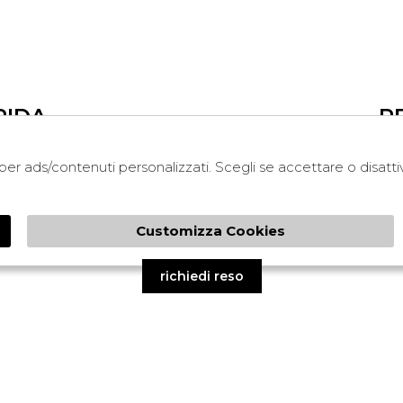
PIDA
R
i per ads/contenuti personalizzati. Scegli se accettare o disatt
LEGAL
COOKIE POLICY
NDA
PRIVACY
Customizza Cookies
TERMINI E CONDIZIONI
CONDIZIONI DI VENDITA
richiedi reso
ed by
Atelier
società
gruppo Zucchetti