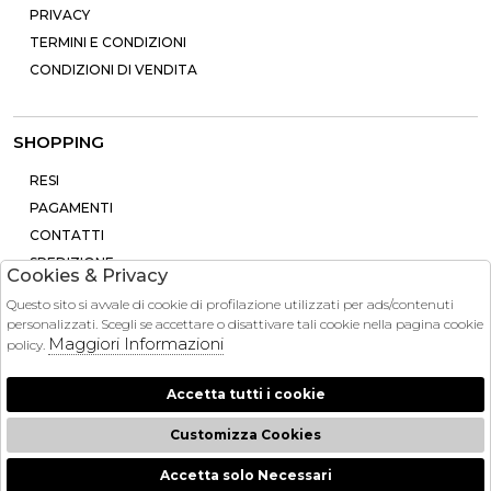
PRIVACY
TERMINI E CONDIZIONI
CONDIZIONI DI VENDITA
SHOPPING
RESI
PAGAMENTI
CONTATTI
SPEDIZIONE
Cookies & Privacy
Questo sito si avvale di cookie di profilazione utilizzati per ads/contenuti
personalizzati. Scegli se accettare o disattivare tali cookie nella pagina cookie
Maggiori Informazioni
policy.
2026 Brandinstock - P.iva : 13757860963 Powered by
Atelier
società
gruppo Zucchetti
Accetta tutti i cookie
Customizza Cookies
Accetta solo Necessari