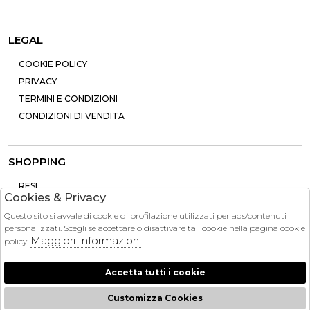
LEGAL
COOKIE POLICY
PRIVACY
TERMINI E CONDIZIONI
CONDIZIONI DI VENDITA
SHOPPING
RESI
Cookies & Privacy
PAGAMENTI
Questo sito si avvale di cookie di profilazione utilizzati per ads/contenuti
CONTATTI
personalizzati. Scegli se accettare o disattivare tali cookie nella pagina cookie
SPEDIZIONE
Maggiori Informazioni
policy.
Accetta tutti i cookie
Customizza Cookies
2026 Brandinstock - P.iva : 13757860963 Powered by