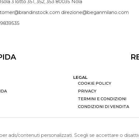
 Isola 3 lotto 351, 352, 353 80035 Nola
tomer@brandinstock.com direzione@beganmilano.com
09839535
PIDA
R
LEGAL
COOKIE POLICY
NDA
PRIVACY
TERMINI E CONDIZIONI
CONDIZIONI DI VENDITA
i per ads/contenuti personalizzati. Scegli se accettare o disatt