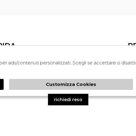
PIDA
R
i per ads/contenuti personalizzati. Scegli se accettare o disatt
LEGAL
COOKIE POLICY
NDA
PRIVACY
Customizza Cookies
TERMINI E CONDIZIONI
CONDIZIONI DI VENDITA
richiedi reso
ed by
Atelier
società
gruppo Zucchetti