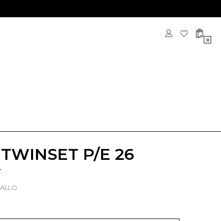
0
 TWINSET P/E 26
T
IALLO