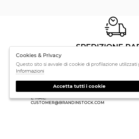
SPEDIZIONE RA
Cookies & Privacy
Questo sito si avvale di cookie di profilazione utilizzat
BRANDINSTOCK
STORE
Informazioni
NOLA
FAQ
CIS ISOLA 3 LOTTO 351, 352, 353
L'AZIE
80035 NOLA
Accetta tutti i cookie
TELEFONO: 3509839535
🍪
E-MAIL:
CUSTOMER@BRANDINSTOCK.COM
2026 Brandinstock - P.iva : 13757860963 Power