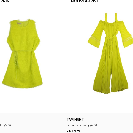
RRIVI
NUOVI ARRIVI
TWINSET
t p/e 26
tuta twinset p/e 26
- 81.7 %