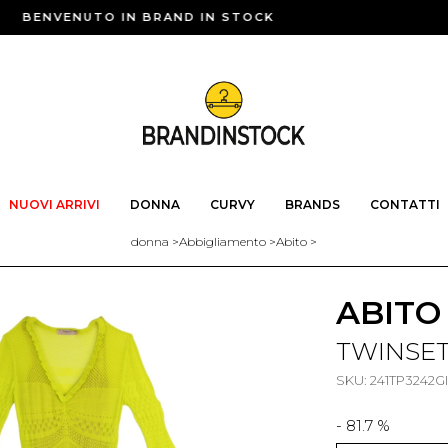
BENVENUTO IN BRAND IN STOCK
NUOVI ARRIVI
DONNA
CURVY
BRANDS
CONTATTI
donna
>
Abbigliamento
>
Abito
>
ABITO
TWINSE
SKU: 241TP3242G
- 81.7 %