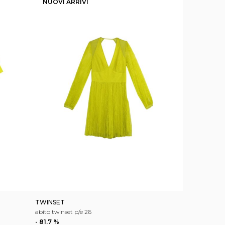
NUOVI ARRIVI
TWINSET
abito twinset p/e 26
- 81.7 %