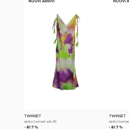
NUOVI ARRIVI
NUOVI A
TWINSET
TWINSET
abito twinset p/e 26
abito twinse
- 81.7 %
- 81.7 %