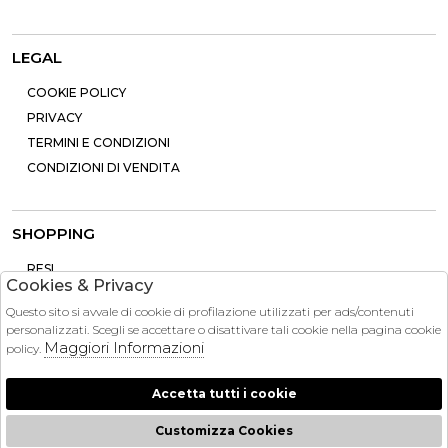
LEGAL
COOKIE POLICY
PRIVACY
TERMINI E CONDIZIONI
CONDIZIONI DI VENDITA
SHOPPING
RESI
Cookies & Privacy
PAGAMENTI
Questo sito si avvale di cookie di profilazione utilizzati per ads/contenuti
CONTATTI
personalizzati. Scegli se accettare o disattivare tali cookie nella pagina cookie
SPEDIZIONE
Maggiori Informazioni
policy.
Accetta tutti i cookie
Customizza Cookies
2026 Brandinstock - P.iva : 13757860963 Powered by