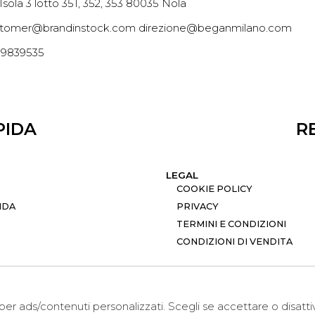
 Isola 3 lotto 351, 352, 353 80035 Nola
tomer@brandinstock.com direzione@beganmilano.com
09839535
PIDA
R
LEGAL
COOKIE POLICY
NDA
PRIVACY
TERMINI E CONDIZIONI
CONDIZIONI DI VENDITA
i per ads/contenuti personalizzati. Scegli se accettare o disatt