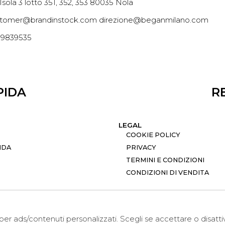
 Isola 3 lotto 351, 352, 353 80035 Nola
tomer@brandinstock.com direzione@beganmilano.com
09839535
PIDA
R
LEGAL
COOKIE POLICY
NDA
PRIVACY
TERMINI E CONDIZIONI
CONDIZIONI DI VENDITA
i per ads/contenuti personalizzati. Scegli se accettare o disatt