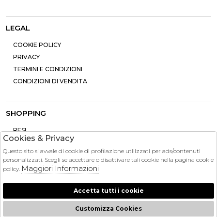
LEGAL
COOKIE POLICY
PRIVACY
TERMINI E CONDIZIONI
CONDIZIONI DI VENDITA
SHOPPING
RESI
Cookies & Privacy
PAGAMENTI
Questo sito si avvale di cookie di profilazione utilizzati per ads/contenuti
CONTATTI
personalizzati. Scegli se accettare o disattivare tali cookie nella pagina cookie
SPEDIZIONE
Maggiori Informazioni
policy.
Accetta tutti i cookie
Customizza Cookies
2026 Brandinstock - P.iva : 13757860963 Powered by