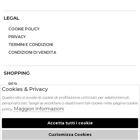
LEGAL
COOKIE POLICY
PRIVACY
TERMINI E CONDIZIONI
CONDIZIONI DI VENDITA
SHOPPING
RESI
Cookies & Privacy
PAGAMENTI
Questo sito si avvale di cookie di profilazione utilizzati per ads/contenuti
CONTATTI
personalizzati. Scegli se accettare o disattivare tali cookie nella pagina cookie
SPEDIZIONE
Maggiori Informazioni
policy.
Accetta tutti i cookie
Customizza Cookies
2026 Brandinstock - P.iva : 13757860963 Powered by