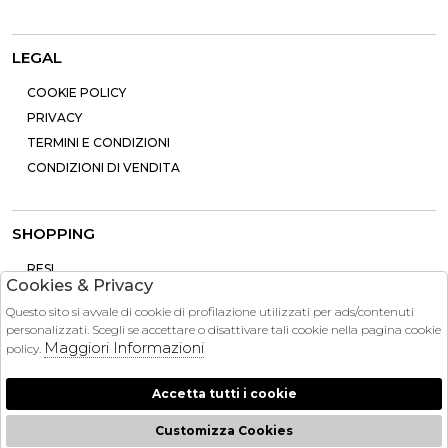
LEGAL
COOKIE POLICY
PRIVACY
TERMINI E CONDIZIONI
CONDIZIONI DI VENDITA
SHOPPING
RESI
Cookies & Privacy
PAGAMENTI
Questo sito si avvale di cookie di profilazione utilizzati per ads/contenuti
CONTATTI
personalizzati. Scegli se accettare o disattivare tali cookie nella pagina cookie
SPEDIZIONE
Maggiori Informazioni
policy.
Accetta tutti i cookie
Customizza Cookies
2026 Brandinstock - P.iva : 13757860963 Powered by