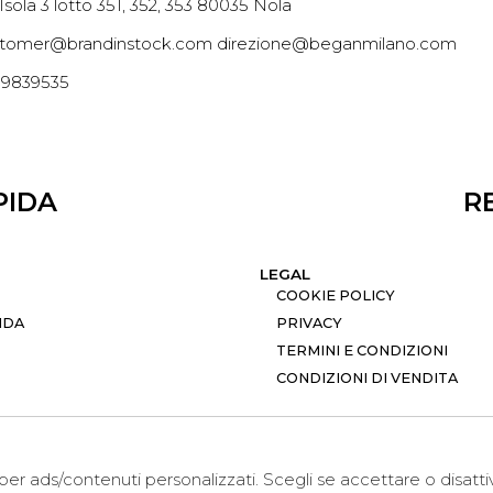
 Isola 3 lotto 351, 352, 353 80035 Nola
tomer@brandinstock.com direzione@beganmilano.com
09839535
PIDA
R
LEGAL
COOKIE POLICY
NDA
PRIVACY
TERMINI E CONDIZIONI
CONDIZIONI DI VENDITA
i per ads/contenuti personalizzati. Scegli se accettare o disatt