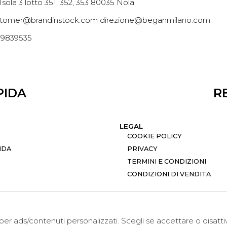
 Isola 3 lotto 351, 352, 353 80035 Nola
tomer@brandinstock.com direzione@beganmilano.com
09839535
PIDA
R
LEGAL
COOKIE POLICY
NDA
PRIVACY
TERMINI E CONDIZIONI
CONDIZIONI DI VENDITA
i per ads/contenuti personalizzati. Scegli se accettare o disatt