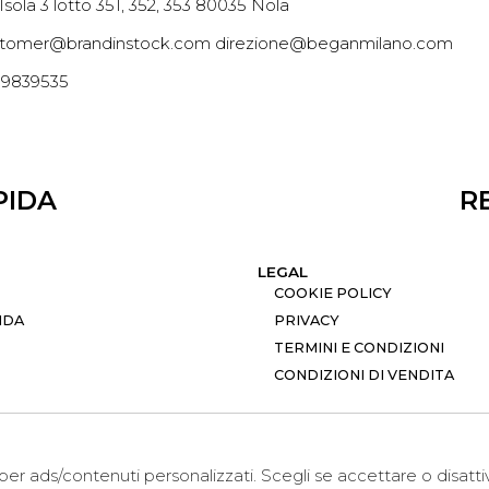
 Isola 3 lotto 351, 352, 353 80035 Nola
tomer@brandinstock.com direzione@beganmilano.com
09839535
PIDA
R
LEGAL
COOKIE POLICY
NDA
PRIVACY
TERMINI E CONDIZIONI
CONDIZIONI DI VENDITA
i per ads/contenuti personalizzati. Scegli se accettare o disatt