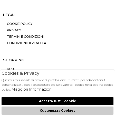
LEGAL
COOKIE POLICY
PRIVACY
TERMINI E CONDIZIONI
CONDIZIONI DI VENDITA
SHOPPING
RESI
Cookies & Privacy
PAGAMENTI
Questo sito si avvale di cookie di profilazione utilizzati per ads/contenuti
CONTATTI
personalizzati. Scegli se accettare o disattivare tali cookie nella pagina cookie
SPEDIZIONE
Maggiori Informazioni
policy.
Accetta tutti i cookie
Customizza Cookies
2026 Brandinstock - P.iva : 13757860963 Powered by