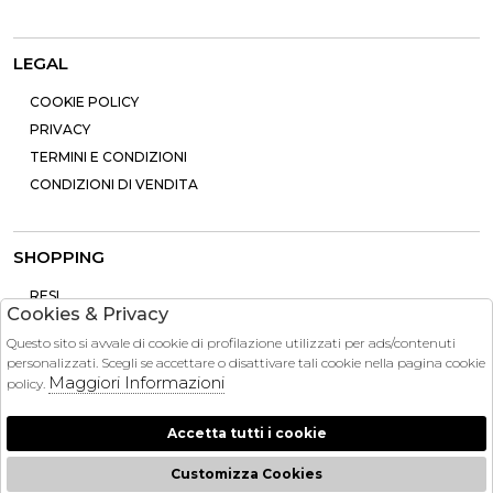
LEGAL
COOKIE POLICY
PRIVACY
TERMINI E CONDIZIONI
CONDIZIONI DI VENDITA
SHOPPING
RESI
Cookies & Privacy
PAGAMENTI
Questo sito si avvale di cookie di profilazione utilizzati per ads/contenuti
CONTATTI
personalizzati. Scegli se accettare o disattivare tali cookie nella pagina cookie
SPEDIZIONE
Maggiori Informazioni
policy.
Accetta tutti i cookie
Customizza Cookies
2026 Brandinstock - P.iva : 13757860963 Powered by