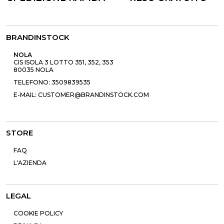
BRANDINSTOCK
NOLA
CIS ISOLA 3 LOTTO 351, 352, 353
80035 NOLA
TELEFONO: 3509839535
E-MAIL: CUSTOMER@BRANDINSTOCK.COM
STORE
FAQ
L'AZIENDA
LEGAL
COOKIE POLICY