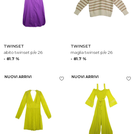
TWINSET
TWINSET
abito twinset p/e 26
maglia twinset p/e 26
- 81.7 %
- 81.7 %
NUOVI ARRIVI
NUOVI ARRIVI