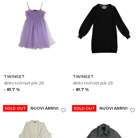
TWINSET
TWINSET
abito twinset p/e 26
abito twinset p/e 26
- 81.7 %
- 81.7 %
SOLD OUT
NUOVI ARRIVI
SOLD OUT
NUOVI ARRIVI