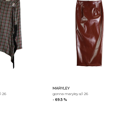
MARYLEY
i 26
gonna maryley a/i 26
- 69.5 %