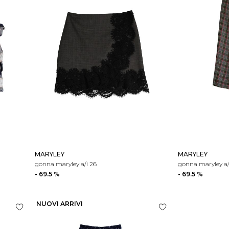
MARYLEY
MARYLEY
gonna maryley a/i 26
gonna maryley a/
- 69.5 %
- 69.5 %
NUOVI ARRIVI