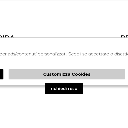
PIDA
R
i per ads/contenuti personalizzati. Scegli se accettare o disatt
LEGAL
COOKIE POLICY
NDA
PRIVACY
Customizza Cookies
TERMINI E CONDIZIONI
CONDIZIONI DI VENDITA
richiedi reso
ed by
Atelier
società
gruppo Zucchetti