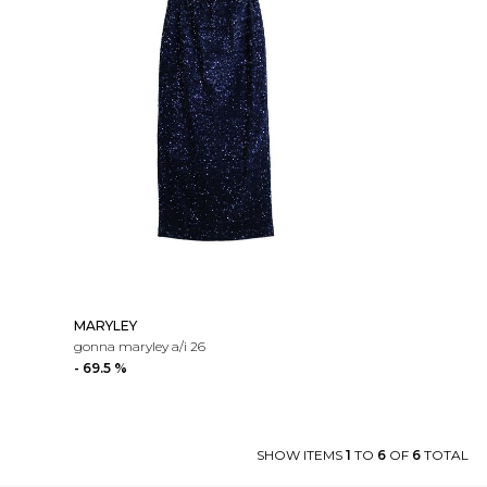
MARYLEY
gonna maryley a/i 26
- 69.5 %
SHOW ITEMS
1
TO
6
OF
6
TOTAL